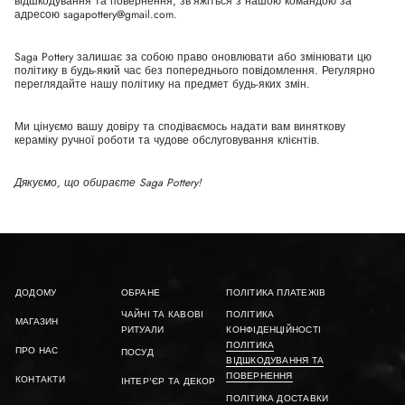
відшкодування та повернення, зв’яжіться з нашою командою за
адресою
sagapottery@gmail.com.
Saga Pottery залишає за собою право оновлювати або змінювати цю
політику в будь-який час без попереднього повідомлення. Регулярно
переглядайте нашу політику на предмет будь-яких змін.
Ми цінуємо вашу довіру та сподіваємось надати вам виняткову
кераміку ручної роботи та чудове обслуговування клієнтів.
Дякуємо, що обираєте Saga Pottery!
ДОДОМУ
ОБРАНЕ
ПОЛІТИКА ПЛАТЕЖІВ
ЧАЙНІ ТА КАВОВІ
ПОЛІТИКА
МАГАЗИН
РИТУАЛИ
КОНФІДЕНЦІЙНОСТІ
ПОЛІТИКА
ПРО НАС
ПОСУД
ВІДШКОДУВАННЯ ТА
ПОВЕРНЕННЯ
КОНТАКТИ
ІНТЕР'ЄР ТА ДЕКОР
ПОЛІТИКА ДОСТАВКИ