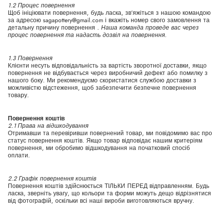
1.2 Процес повернення
Щоб ініціювати повернення, будь ласка, зв’яжіться з нашою командою
за адресою sagapottery@gmail.com і вкажіть номер свого замовлення та
детальну причину повернення
. Наша команда проведе вас через
процес повернення та надасть дозвіл на повернення.
1.3 Повернення
Клієнти несуть відповідальність за вартість зворотної доставки, якщо
повернення не відбувається через виробничий дефект або помилку з
нашого боку. Ми рекомендуємо скористатися службою доставки з
можливістю відстеження, щоб забезпечити безпечне повернення
товару.
Повернення коштів
2.1 Права на відшкодування
Отримавши та перевіривши повернений товар, ми повідомимо вас про
статус повернення коштів. Якщо товар відповідає нашим критеріям
повернення, ми обробимо відшкодування на початковий спосіб
оплати.
2.2 Графік повернення коштів
Повернення коштів здійснюється ТІЛЬКИ ПЕРЕД відправленням. Будь
ласка, зверніть увагу, що кольори та форми можуть дещо відрізнятися
від фотографій, оскільки всі наші вироби виготовляються вручну.