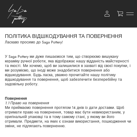
0
ПОЛІТИКА ВІДШКОДУВАННЯ ТА ПОВЕРНЕННЯ
Ласкаво просимо до Saga Pottery!
У Saga Pottery ми дуже пишаємося тим, що створюємо вишукану
кераміку ручної роботи, яка відображає нашу відданість майстерності
та якості. Ми хочемо, щоб ви залишилися в захваті від своєї покупки, і
ми розуміємо, що іноді може знадобитися повернення або
відшкодування. Будь ласка, уважно прочитайте нашу політику
відшкодування та повернення, щоб забезпечити безперебійну та
задовільну роботу.
Повернення
1.1 Право на повернення
Ми приймаємо повернення протягом 14 днів із дати доставки. Щоб
отримати право на повернення, товар має бути невикористаним, у
оригінальній упаковці та в тому самому стані, у якому ви його
отримали. Предмети, на яких є ознаки використання, пошкодження чи
зміни, не підлягають поверненню.